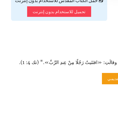
📥 حمّل الكتاب المقدس للاستخدام بدون إنترنت
تحميل للاستخدام بدون إنترنت
الَتِ: «اقتَنَيتُ رَجُلًا مِنْ عِندِ الرَّبِّ»." (تك 4: 1).
ديمي