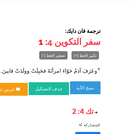
ترجمة فان دايك:
سفر التكوين
4
: 1
تكبير الخط (+)
تصغير الخط (-)
"وعَرَفَ آدَمُ حَوّاءَ امرأتَهُ فحَبِلَتْ وولَدَتْ قايينَ. وق
نسخ الآية
حذف التشكيل
عرض تق
تك 4: 2
للمشاركة