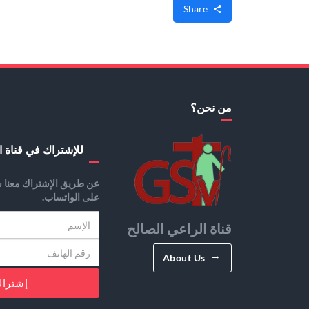
Share
من نحن؟
للإشتراك في قناة ا
عن طريق الإشتراك معنا س
على الواتساب.
قناة الراعي الصالح
About Us
إشترا