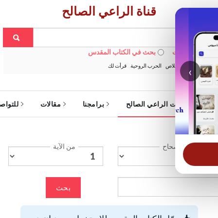
قناة الراعي الصالح
 في الويبسايت
بحث في الكتاب المقدس
:
خبزنا اليومي
الخلاص
الحرب الروحية
قرأت لك
‹
ة
خدمات الراعي الصالح
برامجنا
مقالات
للتواص
الإصحاح
من الآية
بحث