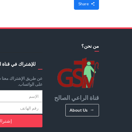
Share
من نحن؟
للإشتراك في قناة ا
عن طريق الإشتراك معنا س
على الواتساب.
قناة الراعي الصالح
About Us
إشترا