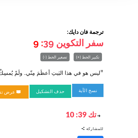
ترجمة فان دايك:
سفر التكوين
39
: 9
تكبير الخط (+)
تصغير الخط (-)
"ليس هو في هذا البَيتِ أعظَمَ مِنّي. ولَمْ يُمسِكْ عَنّي
نسخ الآية
حذف التشكيل
عرض تق
تك 39: 10
للمشاركة