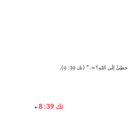
ِئُ إلَى اللهِ؟»." (تك 39: 9).
تك 39: 8