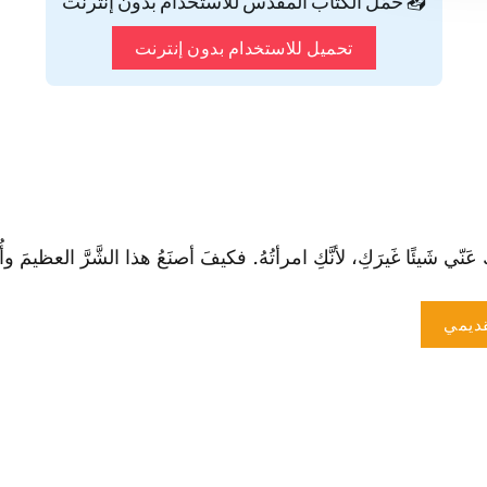
📥 حمّل الكتاب المقدس للاستخدام بدون إنترنت
تحميل للاستخدام بدون إنترنت
 شَيئًا غَيرَكِ، لأنَّكِ امرأتُهُ. فكيفَ أصنَعُ هذا الشَّرَّ العظيمَ وأُخط
ديمي