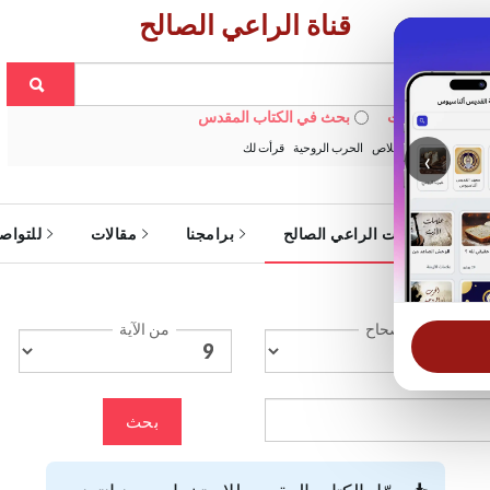
قناة الراعي الصالح
 في الويبسايت
بحث في الكتاب المقدس
:
خبزنا اليومي
الخلاص
الحرب الروحية
قرأت لك
‹
ة
خدمات الراعي الصالح
برامجنا
مقالات
للتواص
الإصحاح
من الآية
بحث