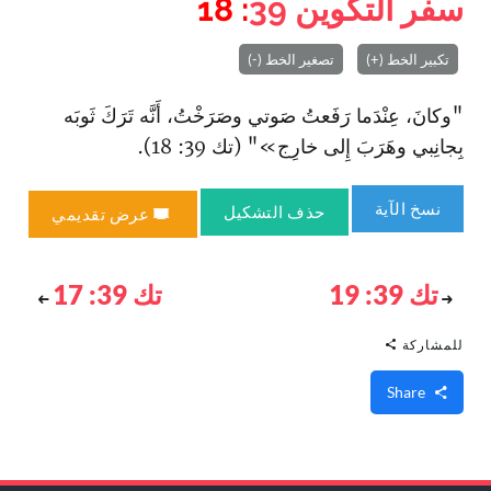
سفر التكوين
39
: 18
تكبير الخط (+)
تصغير الخط (-)
"وكانَ، عِنْدَما رَفَعتُ صَوتي وصَرَخْتُ، أَنَّه تَرَكَ ثَوبَه
بِجانِبي وهَرَبَ إِلى خارِج»" (تك 39: 18).
نسخ الآية
حذف التشكيل
عرض تقديمي
تك 39: 19
تك 39: 17
للمشاركة
Share