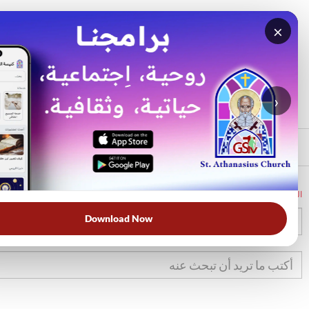
×
بحث
الأكثر بحثًا
›
الرئيسي
الرئيسية
الكتاب المقدس
تك
38
Download Now