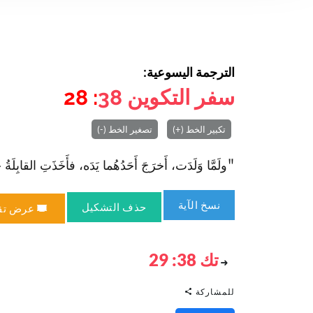
الترجمة اليسوعية:
سفر التكوين
38
: 28
تكبير الخط (+)
تصغير الخط (-)
"ولَمَّا وَلَدَت، أَخرَجَ أَحَدُهُما يَدَه، فأَخَذَتِ القابِلَةُ 
نسخ الآية
حذف التشكيل
عرض تق
تك 38: 29
للمشاركة