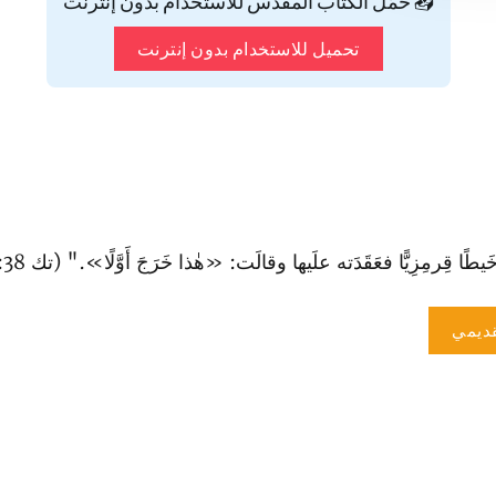
📥 حمّل الكتاب المقدس للاستخدام بدون إنترنت
تحميل للاستخدام بدون إنترنت
خَيطًا قِرمِزِيًّا فعَقَدَته علَيها وقالَت: «هٰذا خَرَجَ أَوَّلًا»." (تك 38: 28).
ديمي