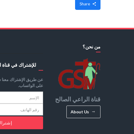
Share
من نحن؟
للإشتراك في قناة ا
عن طريق الإشتراك معنا س
على الواتساب.
قناة الراعي الصالح
About Us
إشترا