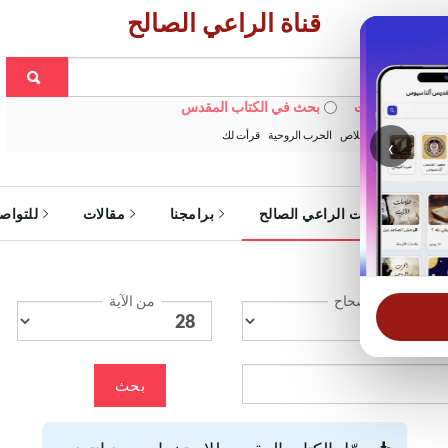
قناة الراعي الصالح
 في الويبسايت
بحث في الكتاب المقدس
:
خبزنا اليومي
الخلاص
الحرب الروحية
قرأت لك
‹
ة
خدمات الراعي الصالح
برامجنا
مقالات
للتواص
الإصحاح
من الآية
بحث