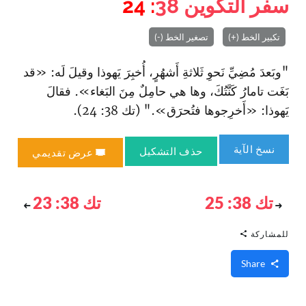
سفر التكوين
38
: 24
تكبير الخط (+)
تصغير الخط (-)
"وبَعدَ مُضِيِّ نَحوِ ثَلاثةِ أَشهُرٍ، أُخبِرَ يَهوذا وقيلَ لَه: «قد
بَغَت تامارُ كَنَّتُكَ، وها هي حامِلٌ مِنَ البَغاء». فقالَ
يَهوذا: «أَخرِجوها فتُحرَق»." (تك 38: 24).
نسخ الآية
حذف التشكيل
عرض تقديمي
تك 38: 25
تك 38: 23
للمشاركة
Share