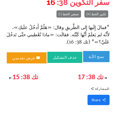
سفر التكوين
38
: 16
تكبير الخط (+)
تصغير الخط (-)
"فمالَ إِلَيها إِلى الطَّريقِ وقال: «هَلُمَّ أَدخُلُ علَيكِ»،
لأَنَّه لم يَعلَمْ أَنَّها كَنَّتُه. فقالَت: «ماذا تُعْطيني حتَّى تَدخُلَ
عَلَيَّ؟»" (تك 38: 16).
نسخ الآية
حذف التشكيل
عرض تقديمي
تك 38: 17
تك 38: 15
للمشاركة
Share