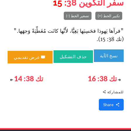
سفر التكوين
38
: 15
تكبير الخط (+)
تصغير الخط (-)
"فرآها يَهوذا فحَسِبَها بَغِيًّا، لأَنَّها كانَت مُغَطِّيَةً وَجهَها."
(تك 38: 15).
نسخ الآية
حذف التشكيل
عرض تقديمي
تك 38: 16
تك 38: 14
للمشاركة
Share