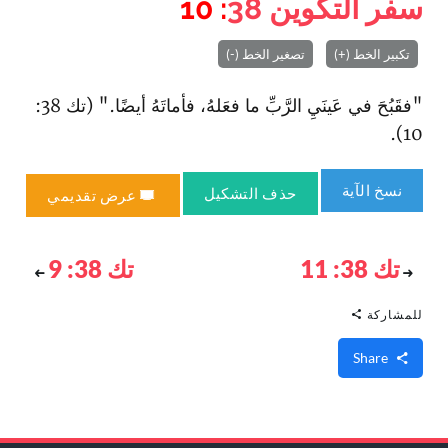
سفر التكوين
38
: 10
تكبير الخط (+)
تصغير الخط (-)
"فقَبُحَ في عَينَيِ الرَّبِّ ما فعَلهُ، فأماتَهُ أيضًا." (تك 38:
10).
نسخ الآية
حذف التشكيل
عرض تقديمي
تك 38: 11
تك 38: 9
للمشاركة
Share