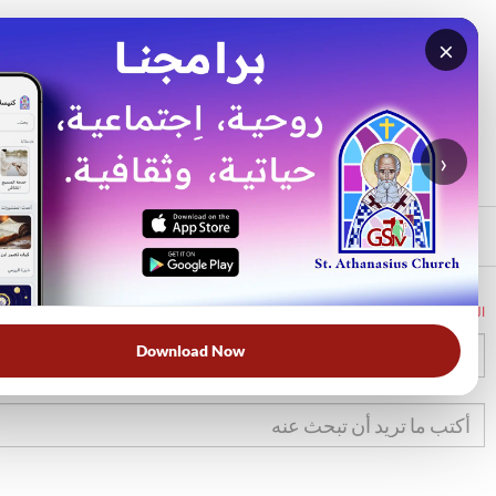
×
بحث
الأكثر بحثًا
›
الرئيسي
الرئيسية
الكتاب المقدس
تك
38
Download Now