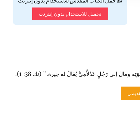
📥 حمّل الكتاب المقدس للاستخدام بدون إنترنت
تحميل للاستخدام بدون إنترنت
ه ومالَ إِلى رَجُلٍ عَدُلاَّمِيٍّ يُقالُ لَه حِيرة." (تك 38: 1).
ديمي