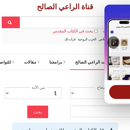
قناة الراعي الصالح
 في الويبسايت
بحث في الكتاب المقدس
:
خبزنا اليومي
الخلاص
الحرب الروحية
قرأت لك
‹
ة
خدمات الراعي الصالح
برامجنا
مقالات
للتواص
الإصحاح
من الآية
بحث