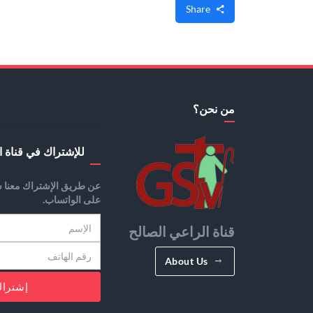
Share
من نحن؟
للإشتراك في قناة ا
عن طريق الإشتراك معنا س
على الواتساب.
قناة الراعي الصالح
About Us
إشترا