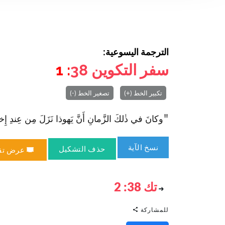
الترجمة اليسوعية:
سفر التكوين
38
: 1
تكبير الخط (+)
تصغير الخط (-)
"وكانَ في ذٰلكَ الزَّمانِ أَنَّ يَهوذا نَزَلَ مِن عِندِ إِخوَتِ
نسخ الآية
حذف التشكيل
عرض تق
تك 38: 2
للمشاركة