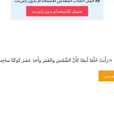
📥 حمّل الكتاب المقدس للاستخدام بدون إنترنت
تحميل للاستخدام بدون إنترنت
َيتُ حُلْمًا أَيضًا كأَنَّ الشَّمْسَ والقَمَرَ وأَحَدَ عَشَرَ كَوكَبًا ساجِدةٌ
ديمي