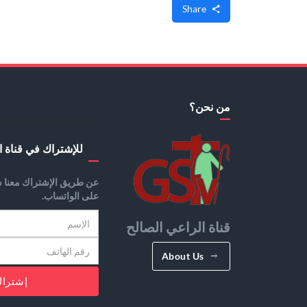
Share
من نحن؟
للإشتراك في قناة ا
عن طريق الإشتراك معنا س
على الواتساب.
قناة الراعي الصالح
About Us
إشترا