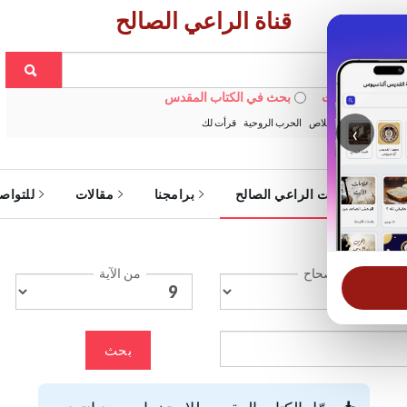
قناة الراعي الصالح
 في الويبسايت
بحث في الكتاب المقدس
:
خبزنا اليومي
الخلاص
الحرب الروحية
قرأت لك
‹
ة
خدمات الراعي الصالح
برامجنا
مقالات
للتواص
الإصحاح
من الآية
بحث