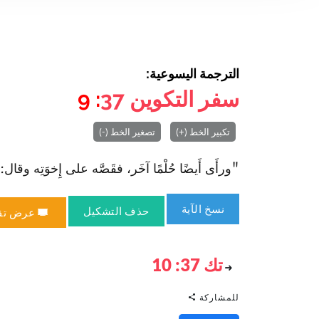
الترجمة اليسوعية:
سفر التكوين
37
: 9
تكبير الخط (+)
تصغير الخط (-)
"ورأَى أَيضًا حُلْمًا آخَر، فقَصَّه على إِخوَتِه وقال: «رَأ
نسخ الآية
حذف التشكيل
عرض تق
تك 37: 10
للمشاركة