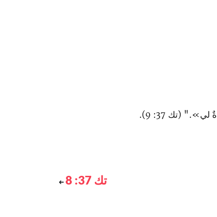
 لي»." (تك 37: 9).
تك 37: 8