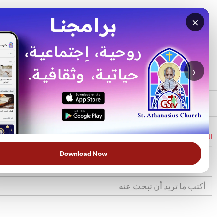
×
بحث
الأكثر بحثًا
›
الرئيسي
الرئيسية
الكتاب المقدس
تك
37
Download Now