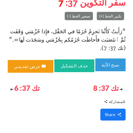
سفر التكوين
37
: 7
تكبير الخط (+)
تصغير الخط (-)
"رَأَيتُ كأَنَّنا نَحزِمُ حُزَمًا في الحَقْل، فإِذا حُزْمَتي وَقَفَت
ثُمَّ ٱنتَصَبَت فأَحاطَت حُزَمُكم بِحُزْمَتي وسَجَدَت لَها»."
(تك 37: 7).
نسخ الآية
حذف التشكيل
عرض تقديمي
تك 37: 8
تك 37: 6
للمشاركة
Share