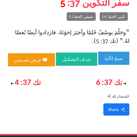
سفر التكوين
37
: 5
تكبير الخط (+)
تصغير الخط (-)
"وحَلُمَ يوسُفُ حُلمًا وأخبَرَ إخوَتَهُ، فازدادوا أيضًا بُغضًا
لهُ." (تك 37: 5).
نسخ الآية
حذف التشكيل
عرض تقديمي
تك 37: 6
تك 37: 4
للمشاركة
Share