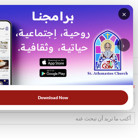
×
بحث
الأكثر بحثًا
›
الرئيسي
الرئيسية
الكتاب المقدس
تك
37
Download Now