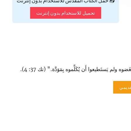
📥 حمّل الكتاب المقدس للاستخدام بدون إنترنت
تحميل للاستخدام بدون إنترنت
غَضوه ولم يَستَطيعوا أَن يُكَلِّموه بِمَوَدَّة." (تك 37: 4).
ديمي