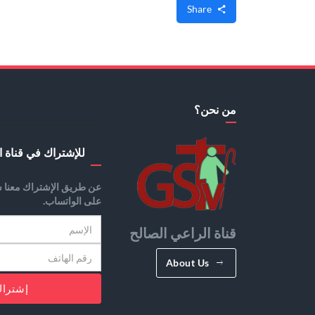
Share
من نحن؟
للإشتراك في قناة ا
عن طريق الإشتراك معنا س
على الواتساب.
قناة الراعي الصالح
About Us
إشترا