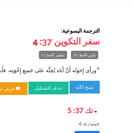
الترجمة اليسوعية:
سفر التكوين
37
: 4
تكبير الخط (+)
تصغير الخط (-)
"ورأَى إِخوَتُه أَنَّ أَباه يُحِبُّه على جَميعِ إِخْوَتِه، فأَب
نسخ الآية
حذف التشكيل
عرض تق
تك 37: 5
للمشاركة