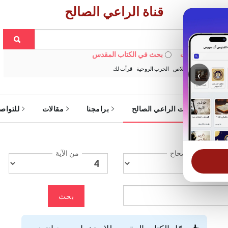
قناة الراعي الصالح
 في الويبسايت
بحث في الكتاب المقدس
:
خبزنا اليومي
الخلاص
الحرب الروحية
قرأت لك
‹
ة
خدمات الراعي الصالح
برامجنا
مقالات
للتواص
الإصحاح
من الآية
بحث