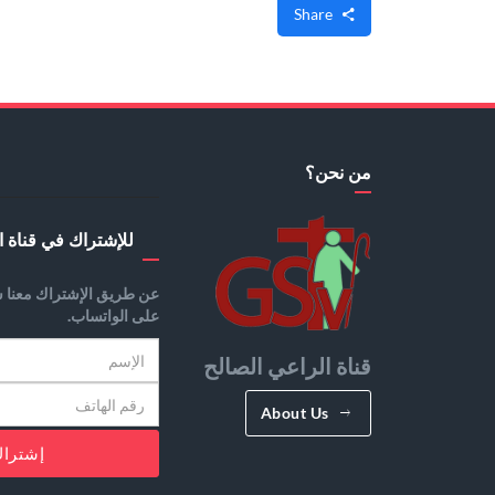
Share
من نحن؟
للإشتراك في قناة ا
عن طريق الإشتراك معنا س
على الواتساب.
قناة الراعي الصالح
About Us
إشترا