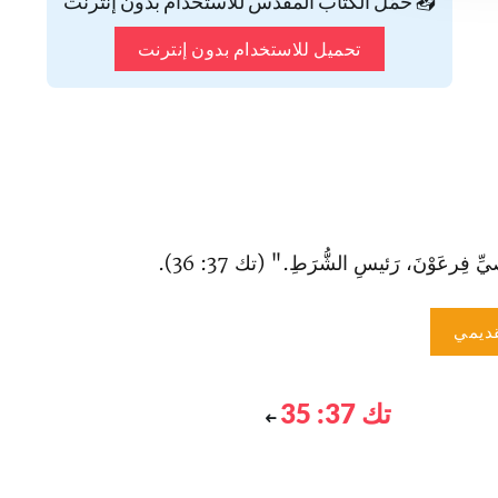
📥 حمّل الكتاب المقدس للاستخدام بدون إنترنت
تحميل للاستخدام بدون إنترنت
رعَوْنَ، رَئيسِ الشُّرَطِ." (تك 37: 36).
ديمي
تك 37: 35