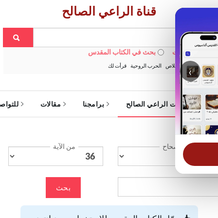
قناة الراعي الصالح
 في الويبسايت
بحث في الكتاب المقدس
:
خبزنا اليومي
الخلاص
الحرب الروحية
قرأت لك
‹
ة
خدمات الراعي الصالح
برامجنا
مقالات
للتواص
الإصحاح
من الآية
بحث