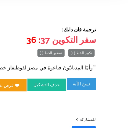
ترجمة فان دايك:
سفر التكوين
37
: 36
تكبير الخط (+)
تصغير الخط (-)
"وأمّا المِديانيّونَ فباعوهُ في مِصرَ لفوطيفارَ خَصيِّ فِ
نسخ الآية
حذف التشكيل
عرض تق
للمشاركة