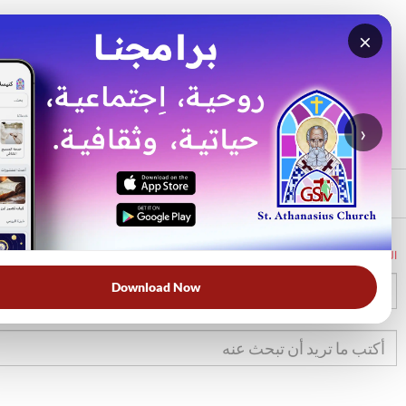
×
بحث
الأكثر بحثًا
›
الرئيسي
الرئيسية
الكتاب المقدس
تك
37
Download Now