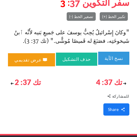
سفر التكوين
37
: 3
تكبير الخط (+)
تصغير الخط (-)
"وكانَ إِسْرائيلُ يُحِبُّ يوسفَ على جَميعِ بَنيه لأَنَّه ٱبنُ
شَيخوخَتِه، فصَنَعَ له قَميصًا مُوشًّى." (تك 37: 3).
نسخ الآية
حذف التشكيل
عرض تقديمي
تك 37: 4
تك 37: 2
للمشاركة
Share