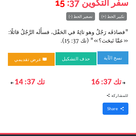
سفر التكوين
37
: 15
تكبير الخط (+)
تصغير الخط (-)
"فصادَفَه رَجُلٌ وهو تائِهٌ في الحَقْل، فسأَلَه الرَّجُلُ قائلًا:
«عمَّا تَبحَث؟»" (تك 37: 15).
نسخ الآية
حذف التشكيل
عرض تقديمي
تك 37: 16
تك 37: 14
للمشاركة
Share