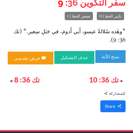
سفر التكوين
36
: 9
تكبير الخط (+)
تصغير الخط (-)
"وهٰذه سُلالةُ عيسو، أَبي أَدومَ، في جَبَلِ سِعير." (تك
36: 9).
نسخ الآية
حذف التشكيل
عرض تقديمي
تك 36: 10
تك 36: 8
للمشاركة
Share