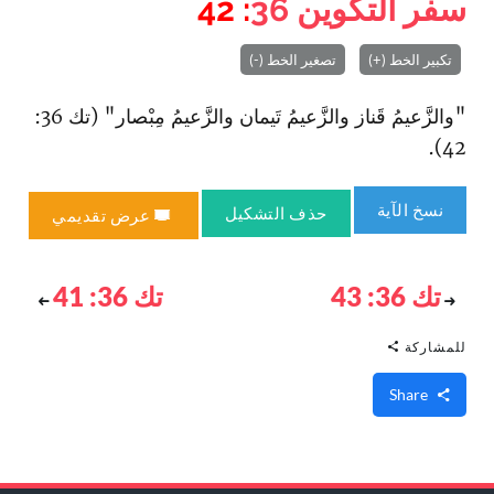
سفر التكوين
36
: 42
تكبير الخط (+)
تصغير الخط (-)
"والزَّعيمُ قَناز والزَّعيمُ تَيمان والزَّعيمُ مِبْصار" (تك 36:
42).
نسخ الآية
حذف التشكيل
عرض تقديمي
تك 36: 43
تك 36: 41
للمشاركة
Share