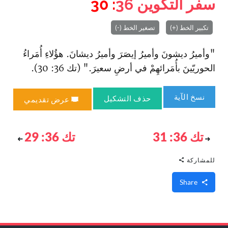
سفر التكوين
36
: 30
تكبير الخط (+)
تصغير الخط (-)
"وأميرُ ديشونَ وأميرُ إيصَرَ وأميرُ ديشانَ. هؤُلاءِ أُمَراءُ
الحوريّينَ بأُمَرائهِمْ في أرضِ سعيرَ." (تك 36: 30).
نسخ الآية
حذف التشكيل
عرض تقديمي
تك 36: 31
تك 36: 29
للمشاركة
Share