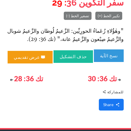
سفر التكوين
36
: 29
تكبير الخط (+)
تصغير الخط (-)
"وهٰؤُلاءِ زُعَماءُ الحورِيِّين: الزَّعيمُ لُوطان والزَّعيمُ شوبال
والزَّعيمُ صِبْعون والزَّعيمُ عانة،" (تك 36: 29).
نسخ الآية
حذف التشكيل
عرض تقديمي
تك 36: 30
تك 36: 28
للمشاركة
Share