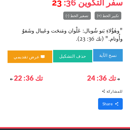
سفر التكوين
36
: 23
تكبير الخط (+)
تصغير الخط (-)
"وهٰؤُلاءِ بَنو شُوبال: عَلْوان ومَنحَت وعَيبال وشَفوٌ
وأُوتام." (تك 36: 23).
نسخ الآية
حذف التشكيل
عرض تقديمي
تك 36: 24
تك 36: 22
للمشاركة
Share