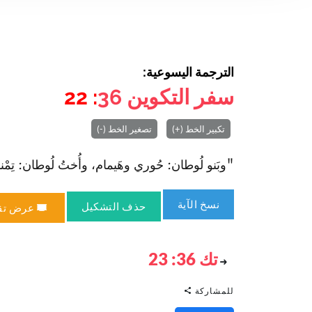
الترجمة اليسوعية:
سفر التكوين
36
: 22
تكبير الخط (+)
تصغير الخط (-)
"وبَنو لُوطان: حُوري وهَيمام، وأُختُ لُوطان: تِمْناع." (
نسخ الآية
حذف التشكيل
عرض تق
تك 36: 23
للمشاركة