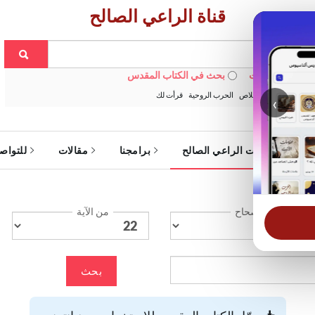
قناة الراعي الصالح
 في الويبسايت
بحث في الكتاب المقدس
:
خبزنا اليومي
الخلاص
الحرب الروحية
قرأت لك
‹
ة
خدمات الراعي الصالح
برامجنا
مقالات
للتواص
الإصحاح
من الآية
بحث