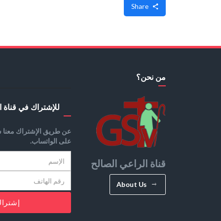
Share
من نحن؟
للإشتراك في قناة ا
عن طريق الإشتراك معنا س
على الواتساب.
قناة الراعي الصالح
About Us
إشترا