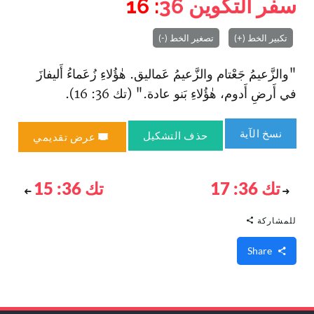
سفر التكوين
36
: 16
تكبير الخط (+)
تصغير الخط (-)
"والزَّعيمُ جَعْتام والزَّعيمُ عَماليق. هٰؤُلاءِ زُعَماءُ أَليفازَ
في أَرضِ أَدوم، هٰؤُلاءِ بَنو عادة." (تك 36: 16).
نسخ الآية
حذف التشكيل
عرض تقديمي
تك 36: 17
تك 36: 15
للمشاركة
Share