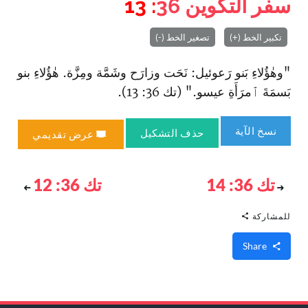
سفر التكوين
36
: 13
تكبير الخط (+)
تصغير الخط (-)
"وهٰؤُلاءِ بَنو رَعوئيل: نَحَت وزارَح وشَمَّة ومِزَّة. هٰؤُلاءِ بنو
بَسمَةَ ٱمرَأَةِ عيسو." (تك 36: 13).
نسخ الآية
حذف التشكيل
عرض تقديمي
تك 36: 14
تك 36: 12
للمشاركة
Share