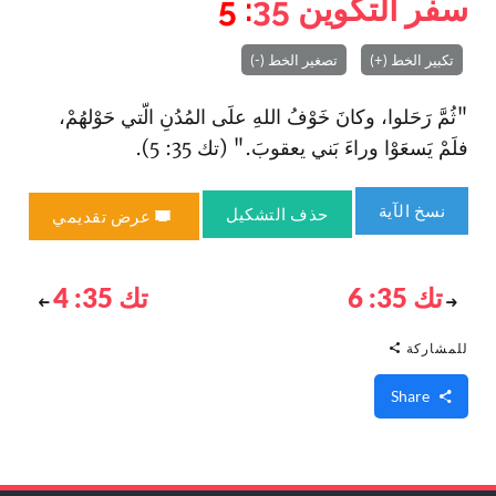
سفر التكوين
35
: 5
تكبير الخط (+)
تصغير الخط (-)
"ثُمَّ رَحَلوا، وكانَ خَوْفُ اللهِ علَى المُدُنِ الّتي حَوْلهُمْ،
فلَمْ يَسعَوْا وراءَ بَني يعقوبَ." (تك 35: 5).
نسخ الآية
حذف التشكيل
عرض تقديمي
تك 35: 6
تك 35: 4
للمشاركة
Share