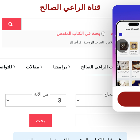
قناة الراعي الصالح
 في الويبسايت
بحث في الكتاب المقدس
:
خبزنا اليومي
الخلاص
الحرب الروحية
قرأت لك
‹
ة
خدمات الراعي الصالح
برامجنا
مقالات
للتواص
الإصحاح
من الآية
بحث