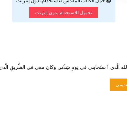
📥 حمّل الكتاب المقدس للاستخدام بدون إنترنت
تحميل للاستخدام بدون إنترنت
حًا لله الَّذي ٱستَجابَني في يَومِ شِدَّتي وكانَ معي في الطَّريقِ الَّذي سَ
ديمي