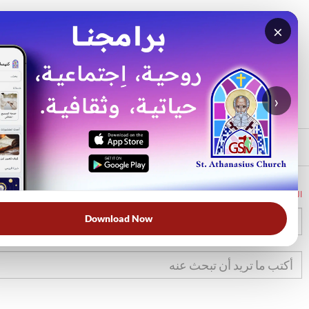
×
بحث
الأكثر بحثًا
›
الرئيسي
الرئيسية
الكتاب المقدس
تك
35
Download Now