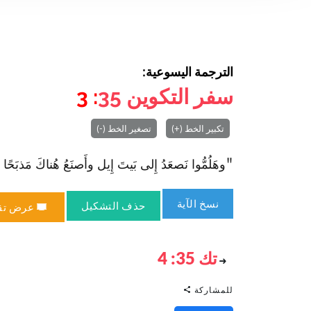
الترجمة اليسوعية:
سفر التكوين
35
: 3
تكبير الخط (+)
تصغير الخط (-)
"وهَلُمُّوا نَصعَدُ إِلى بَيتَ إِيل وأَصنَعُ هُناكَ مَذبَ
نسخ الآية
حذف التشكيل
عرض تق
تك 35: 4
للمشاركة