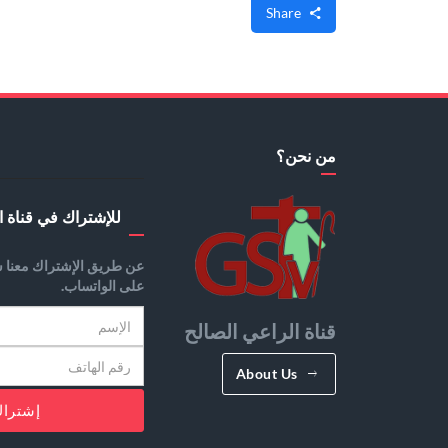
Share
من نحن؟
للإشتراك في قناة ا
عن طريق الإشتراك معنا س
على الواتساب.
قناة الراعي الصالح
About Us
إشترا