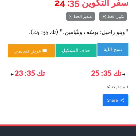
سفر التكوين
35
: 24
تكبير الخط (+)
تصغير الخط (-)
"وبَنو راحيل: يوسُف وبَنْيامين." (تك 35: 24).
نسخ الآية
حذف التشكيل
عرض تقديمي
تك 35: 25
تك 35: 23
للمشاركة
Share