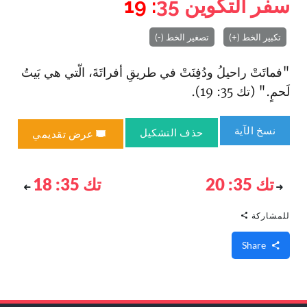
سفر التكوين
35
: 19
تكبير الخط (+)
تصغير الخط (-)
"فماتَتْ راحيلُ ودُفِنَتْ في طريقِ أفراتَةَ، الّتي هي بَيتُ
لَحمٍ." (تك 35: 19).
نسخ الآية
حذف التشكيل
عرض تقديمي
تك 35: 20
تك 35: 18
للمشاركة
Share