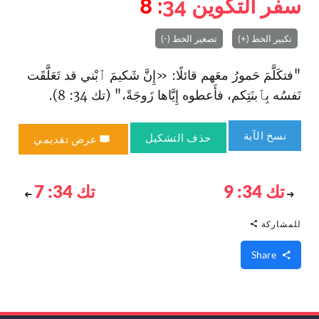
سفر التكوين
34
: 8
تكبير الخط (+)
تصغير الخط (-)
"فتكَلَّمَ حَمورُ معَهم قائلًا: «إِنَّ شَكيمَ ٱبْني قد تَعَلَّقَت
نَفسُه بِٱبنَتِكم، فأَعطوه إِيَّاها زَوجَةً،" (تك 34: 8).
نسخ الآية
حذف التشكيل
عرض تقديمي
تك 34: 9
تك 34: 7
للمشاركة
Share