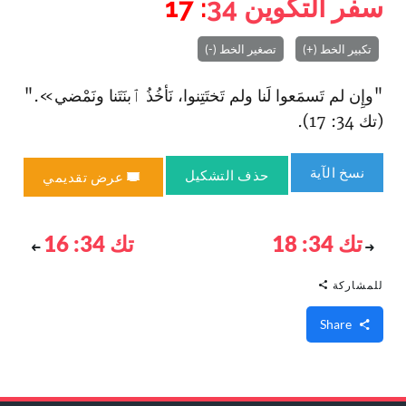
سفر التكوين
34
: 17
تكبير الخط (+)
تصغير الخط (-)
"وإِن لم تَسمَعوا لَنا ولم تَختَتِنوا، نَأخُذُ ٱبنَتَنا ونَمْضي»."
(تك 34: 17).
نسخ الآية
حذف التشكيل
عرض تقديمي
تك 34: 18
تك 34: 16
للمشاركة
Share