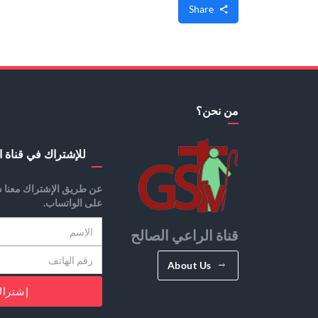
Share
من نحن؟
للإشتراك في قناة ا
عن طريق الإشتراك معنا س
على الواتساب.
قناة الراعي الصالح
About Us
إشترا