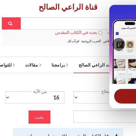
قناة الراعي الصالح
 في الويبسايت
بحث في الكتاب المقدس
:
خبزنا اليومي
الخلاص
الحرب الروحية
قرأت لك
‹
ة
خدمات الراعي الصالح
برامجنا
مقالات
للتواص
الإصحاح
من الآية
بحث