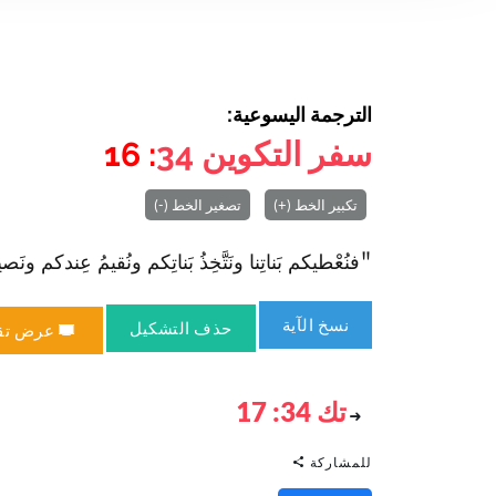
الترجمة اليسوعية:
سفر التكوين
34
: 16
تكبير الخط (+)
تصغير الخط (-)
"فنُعْطيكم بَناتِنا ونَتَّخِذُ بَناتِكم ونُقيمُ عِندكم ونَصيرُ ش
نسخ الآية
حذف التشكيل
عرض تق
تك 34: 17
للمشاركة