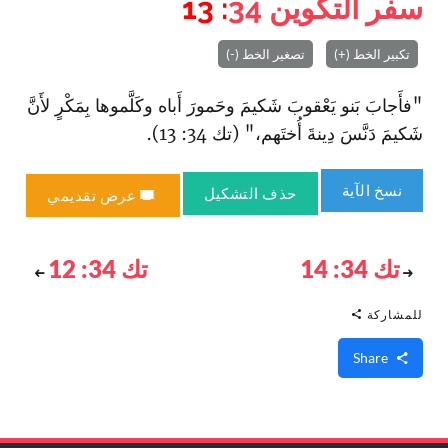
سفر التكوين
34
: 13
تكبير الخط (+)
تصغير الخط (-)
"فأَجابَ بَنو يَعْقوبَ شَكيمَ وحَمورَ أَباه وكَلَّموها بِمَكْرٍ لأَنَّ
شَكيمَ دَنَّسَ دِينةَ أُختَهم،" (تك 34: 13).
نسخ الآية
حذف التشكيل
عرض تقديمي
تك 34: 14
تك 34: 12
للمشاركة
Share