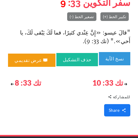
سفر التكوين
33
: 9
تكبير الخط (+)
تصغير الخط (-)
"قالَ عيسو: «إِنَّ عِنْدي كثيرًا، فما لَكَ يَبْقى لَكَ، يا
أَخي»." (تك 33: 9).
نسخ الآية
حذف التشكيل
عرض تقديمي
تك 33: 10
تك 33: 8
للمشاركة
Share