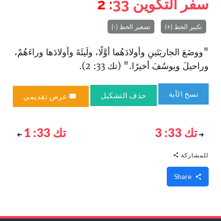
سفر التكوين
33
: 2
تكبير الخط (+)
تصغير الخط (-)
"ووضَعَ الجاريَتَينِ وأولادَهُما أوَّلًا، ولَيئَةَ وأولادَها وراءَهُمْ،
وراحيلَ ويوسُفَ أخيرًا." (تك 33: 2).
نسخ الآية
حذف التشكيل
عرض تقديمي
تك 33: 3
تك 33: 1
للمشاركة
Share