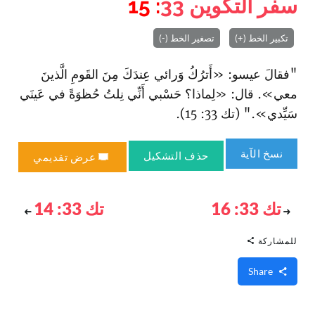
سفر التكوين
33
: 15
تكبير الخط (+)
تصغير الخط (-)
"فقالَ عيسو: «أَترُكُ وَرائي عِندَكَ مِنَ القَومِ الَّذينَ
معي». قال: «لِماذا؟ حَسْبي أَنِّي نِلتُ حُظوَةً في عَينَي
سَيِّدي»." (تك 33: 15).
نسخ الآية
حذف التشكيل
عرض تقديمي
تك 33: 16
تك 33: 14
للمشاركة
Share