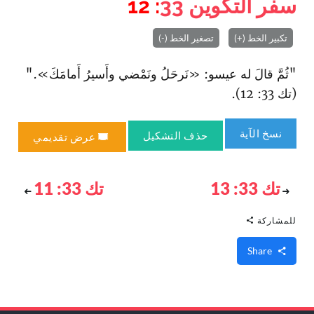
سفر التكوين
33
: 12
تكبير الخط (+)
تصغير الخط (-)
"ثُمَّ قالَ له عيسو: «نَرحَلُ ونَمْضي وأَسيرُ أَمامَكَ»."
(تك 33: 12).
نسخ الآية
حذف التشكيل
عرض تقديمي
تك 33: 13
تك 33: 11
للمشاركة
Share