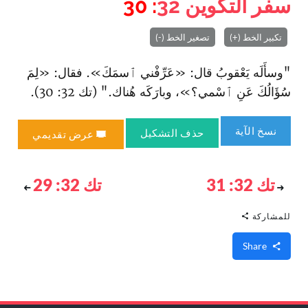
سفر التكوين
32
: 30
تكبير الخط (+)
تصغير الخط (-)
"وسأَلَه يَعْقوبُ قال: «عَرِّفْني ٱسمَكَ». فقال: «لِمَ
سُؤَالُكَ عَنِ ٱسْمي؟»، وبارَكَه هُناك." (تك 32: 30).
نسخ الآية
حذف التشكيل
عرض تقديمي
تك 32: 31
تك 32: 29
للمشاركة
Share