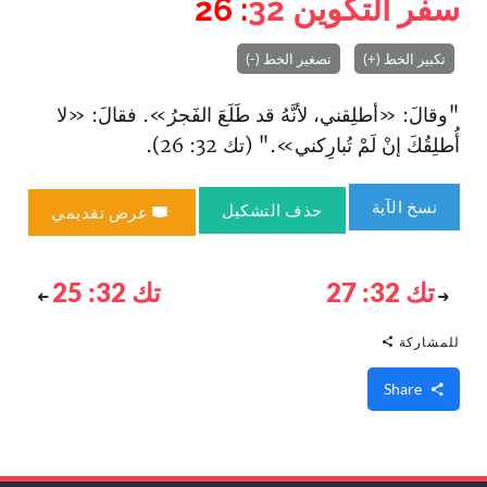
سفر التكوين
32
: 26
تكبير الخط (+)
تصغير الخط (-)
"وقالَ: «أطلِقني، لأنَّهُ قد طَلَعَ الفَجرُ». فقالَ: «لا
أُطلِقُكَ إنْ لَمْ تُبارِكني»." (تك 32: 26).
نسخ الآية
حذف التشكيل
عرض تقديمي
تك 32: 27
تك 32: 25
للمشاركة
Share