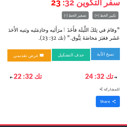
سفر التكوين
32
: 23
تكبير الخط (+)
تصغير الخط (-)
"وقامَ في تِلكَ اللَّيلَة فأَخَذَ ٱمرَأَتَيه وخادِمَتَيه وبَنيه الأَحَدَ
عَشَر فعَبَرَ مَخاضَةَ يَبُّوق." (تك 32: 23).
نسخ الآية
حذف التشكيل
عرض تقديمي
تك 32: 24
تك 32: 22
للمشاركة
Share