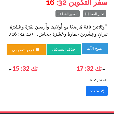
سفر التكوين
32
: 16
تكبير الخط (+)
تصغير الخط (-)
"وثَلاثينَ ناقةً مُرضِعًا مع أَولادِها وأَربَعينَ بَقَرَةً وعَشَرَةَ
ثيرانٍ وعِشْرينَ حِمارةً وعَشَرَةَ جِحاش،" (تك 32: 16).
نسخ الآية
حذف التشكيل
عرض تقديمي
تك 32: 17
تك 32: 15
للمشاركة
Share