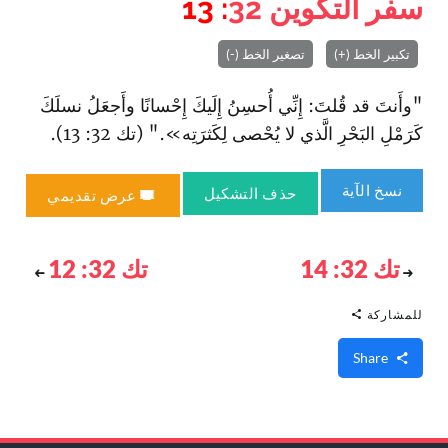
سفر التكوين
32
: 13
تكبير الخط (+)
تصغير الخط (-)
"وأَنتَ قد قُلتَ: إِنِّي أُحسِنُ إِلَيكَ إِحْسانًا وأَجعَلُ نسلَكَ
كَرَمْلِ البَحْرِ الَّذي لا يُحْصى لِكَثرَتِه»." (تك 32: 13).
نسخ الآية
حذف التشكيل
عرض تقديمي
تك 32: 14
تك 32: 12
للمشاركة
Share