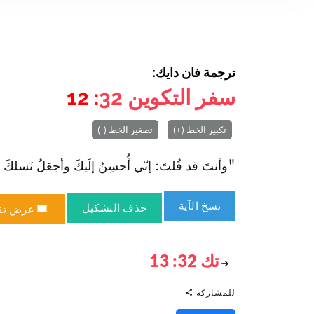
ترجمة فان دايك:
سفر التكوين
32
: 12
تكبير الخط (+)
تصغير الخط (-)
"وأنتَ قد قُلتَ: إنّي أُحسِنُ إلَيكَ وأجعَلُ نَسلكَ كرَملِ 
نسخ الآية
حذف التشكيل
عرض تق
تك 32: 13
للمشاركة