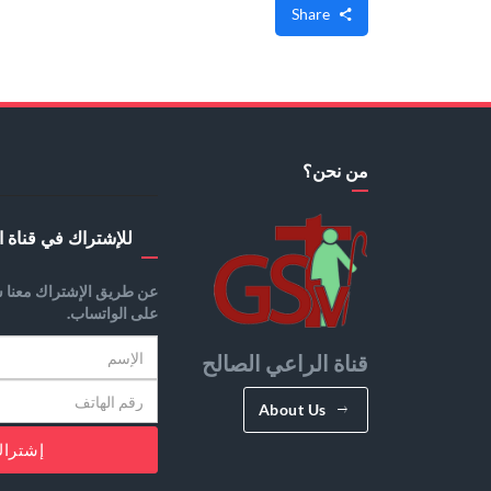
Share
من نحن؟
للإشتراك في قناة ا
عن طريق الإشتراك معنا س
على الواتساب.
قناة الراعي الصالح
About Us
إشترا