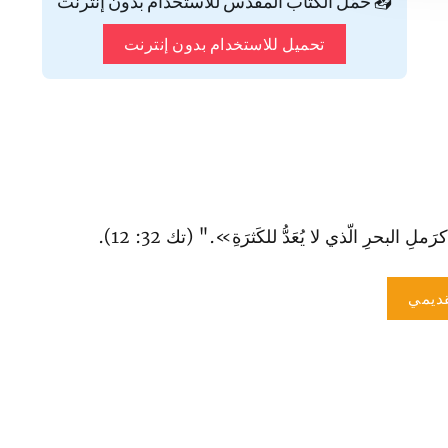
📥 حمّل الكتاب المقدس للاستخدام بدون إنترنت
تحميل للاستخدام بدون إنترنت
البحرِ الّذي لا يُعَدُّ للكَثرَةِ»." (تك 32: 12).
ديمي