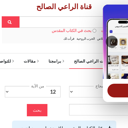
قناة الراعي الصالح
 في الويبسايت
بحث في الكتاب المقدس
:
خبزنا اليومي
الخلاص
الحرب الروحية
قرأت لك
‹
ة
خدمات الراعي الصالح
برامجنا
مقالات
للتواص
الإصحاح
من الآية
بحث