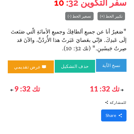
سفر التكوين
32
: 10
تكبير الخط (+)
تصغير الخط (-)
"صَغيرٌ أنا عن جميعِ ألطافِكَ وجميعِ الأمانَةِ الّتي صَنَعتَ
إلَى عَبدِكَ. فإنّي بعَصايَ عَبَرتُ هذا الأُردُنَّ، والآنَ قد
صِرتُ جَيشَينِ." (تك 32: 10).
نسخ الآية
حذف التشكيل
عرض تقديمي
تك 32: 11
تك 32: 9
للمشاركة
Share