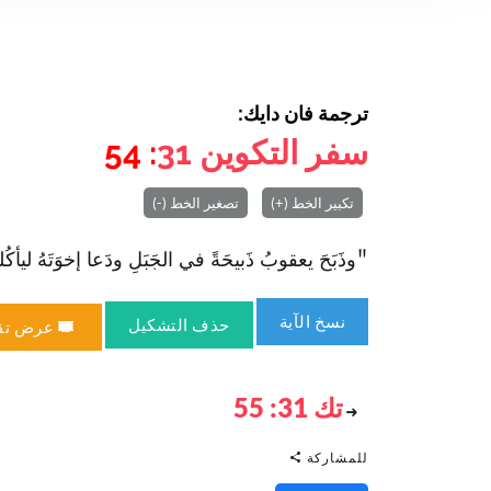
ترجمة فان دايك:
سفر التكوين
31
: 54
تكبير الخط (+)
تصغير الخط (-)
"وذَبَحَ يعقوبُ ذَبيحَةً في الجَبَلِ ودَعا إخوَتَهُ ليأكُلو
نسخ الآية
حذف التشكيل
عرض تق
تك 31: 55
للمشاركة