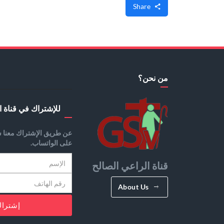
Share
من نحن؟
للإشتراك في قناة ا
عن طريق الإشتراك معنا س
على الواتساب.
قناة الراعي الصالح
About Us
إشترا