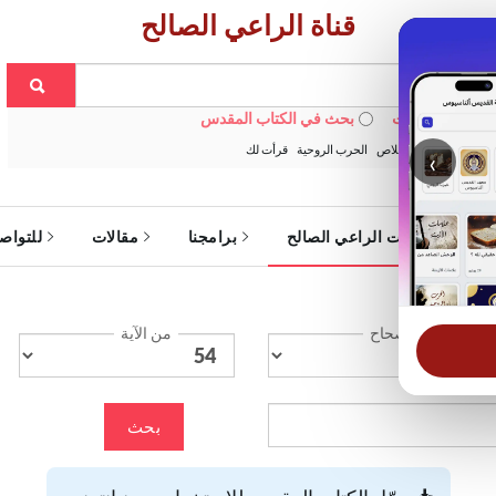
قناة الراعي الصالح
 في الويبسايت
بحث في الكتاب المقدس
:
خبزنا اليومي
الخلاص
الحرب الروحية
قرأت لك
‹
ة
خدمات الراعي الصالح
برامجنا
مقالات
للتواص
الإصحاح
من الآية
بحث