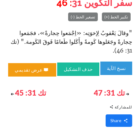
سفر التكوين
31
: 46
تكبير الخط (+)
تصغير الخط (-)
"وقالَ يَعْقوبُ لِإخوَتِه: «اِجْمَعوا حِجارةً»، فجَمَعوا
حِجارةً وجَعَلوها كَومةً وأَكَلوا طَعامًا فَوقَ الكَومة." (تك
31: 46).
نسخ الآية
حذف التشكيل
عرض تقديمي
تك 31: 47
تك 31: 45
للمشاركة
Share