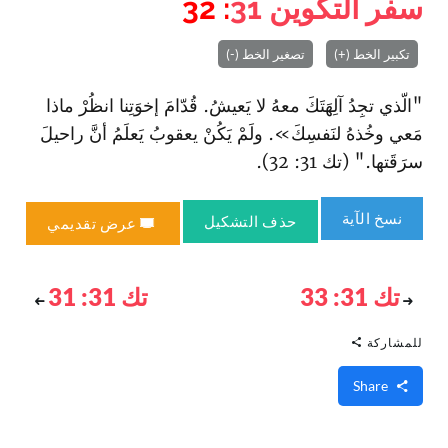
سفر التكوين
31
: 32
تكبير الخط (+)
تصغير الخط (-)
"الّذي تجِدُ آلِهَتَكَ معهُ لا يَعيشُ. قُدّامَ إخوَتِنا انظُرْ ماذا
مَعي وخُذهُ لنَفسِكَ». ولَمْ يَكُنْ يعقوبُ يَعلَمُ أنَّ راحيلَ
سرَقَتها." (تك 31: 32).
نسخ الآية
حذف التشكيل
عرض تقديمي
تك 31: 33
تك 31: 31
للمشاركة
Share