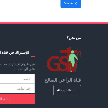
Share
من نحن؟
للإشتراك في قناة ا
عن طريق الإشتراك معنا س
على الواتساب.
قناة الراعي الصالح
About Us
إشترا