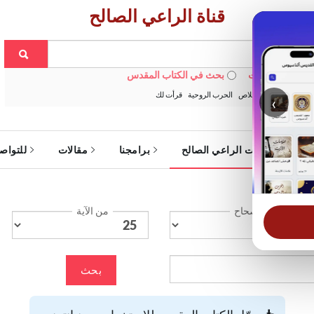
قناة الراعي الصالح
 في الويبسايت
بحث في الكتاب المقدس
:
خبزنا اليومي
الخلاص
الحرب الروحية
قرأت لك
‹
ة
خدمات الراعي الصالح
برامجنا
مقالات
للتواص
الإصحاح
من الآية
بحث