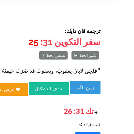
ترجمة فان دايك:
سفر التكوين
31
: 25
تكبير الخط (+)
تصغير الخط (-)
"فلَحِقَ لابانُ يعقوبَ، ويعقوبُ قد ضَرَبَ خَيمَتَهُ في ال
نسخ الآية
حذف التشكيل
عرض تق
تك 31: 26
للمشاركة