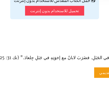
📥 حمّل الكتاب المقدس للاستخدام بدون إنترنت
تحميل للاستخدام بدون إنترنت
جَبَلِ. فضَرَبَ لابانُ مع إخوَتِهِ في جَبَلِ جِلعادَ." (تك 31: 25).
ديمي