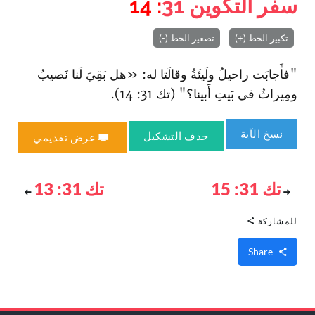
سفر التكوين
31
: 14
تكبير الخط (+)
تصغير الخط (-)
"فأَجابَت راحيلُ ولَيئَةُ وقالَتا له: «هل بَقِيَ لَنا نَصيبٌ
ومِيراثٌ في بَيتِ أَبينا؟" (تك 31: 14).
نسخ الآية
حذف التشكيل
عرض تقديمي
تك 31: 15
تك 31: 13
للمشاركة
Share