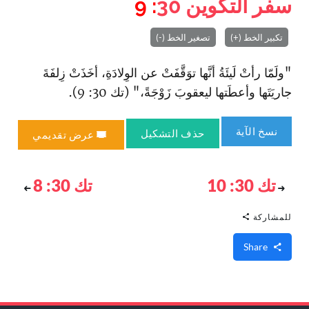
سفر التكوين
30
: 9
تكبير الخط (+)
تصغير الخط (-)
"ولَمّا رأتْ لَيئَةُ أنَّها توَقَّفَتْ عن الوِلادَةِ، أخَذَتْ زِلفَةَ
جاريَتَها وأعطَتها ليعقوبَ زَوْجَةً،" (تك 30: 9).
نسخ الآية
حذف التشكيل
عرض تقديمي
تك 30: 10
تك 30: 8
للمشاركة
Share