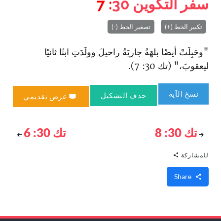
سفر التكوين
30
: 7
تكبير الخط (+)
تصغير الخط (-)
"وحَبِلَتْ أيضًا بلهَةُ جاريَةُ راحيلَ وولَدَتِ ابنًا ثانيًا
ليعقوبَ،" (تك 30: 7).
نسخ الآية
حذف التشكيل
عرض تقديمي
تك 30: 8
تك 30: 6
للمشاركة
Share